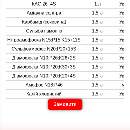
КАС 26+4S
1 л
Укра
Аміачна селітра
1,5 кг
Укра
Карбамід (сечовина)
1,5 кг
Укра
Сульфат амонію
1,5 кг
Укра
Нітроамофоска N15:P15:K15+11S
1,5 кг
Укра
Сульфоамофос N20:P20+15S
1,5 кг
Укра
Діамофоска N10:P26:K26+2S
1,5 кг
Укра
Діамофоска N10:P20:K30+3S
1,5 кг
Укра
Діамофоска N10:P20:K20+4S
1,5 кг
Укра
Амофос N18:P46
1,5 кг
імпо
Калій хлористий
1,5 кг
Укра
Замовити