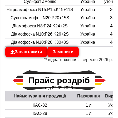
Сульфат амонію
Україна
уточню
Нітроамофоска N15:P15:K15+11S
Україна
36 
Сульфоамофос N20:P20+15S
Україна
38 
Діамофоска N8:P24:K24+2S
Україна
44 
Діамофоска N10:P26:K26+2S
Україна
48 
Діамофоска N10:P20:K30+3S
Україна
44 
Завантажити
Замовити
** відвантаження з вересня 2026 р.
Прайс роздріб
від 22.05.2026
Найменування продукції
Пакування
Виро
КАС-32
1 л
Укра
КАС-28
1 л
Укра