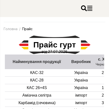
Головна
/
Прайс
Прайс гурт
від 27.07.2026
с. Ха
Найменування продукції
Виробник
Черкась
КАС-32
Україна
25 
КАС-28
Україна
-
КАС 26+4S
Україна
19 
Аміачна селітра
імпорт
27 
Карбамід (сечовина)
імпорт
33 