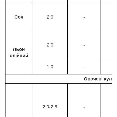
Соя
2,0
-
2,0
-
Льон
олійний
1,0
-
Овочеві куль
2,0-2,5
-