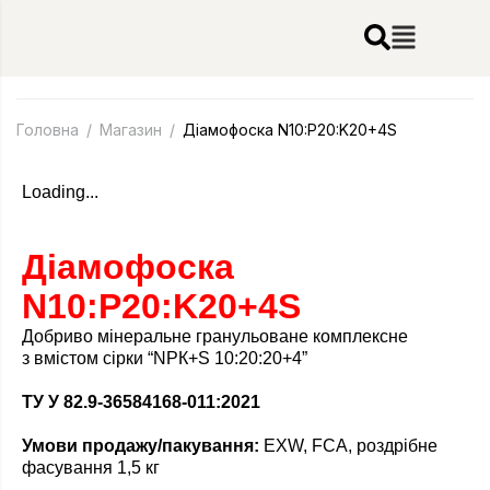
Головна
/
Магазин
/
Діамофоска N10:P20:K20+4S
Loading...
Діамофоска
N10:P20:K20+4S
Добриво мінеральне гранульоване комплексне
з вмістом сірки “NPК+S 10:20:20+4”
ТУ У 82.9-36584168-011:2021
Умови продажу/пакування:
EXW, FCA, роздрібне
фасування 1,5 кг