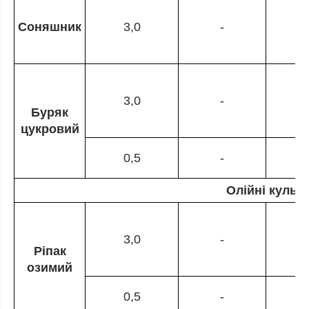
Соняшник
3,0
-
3,0
-
Буряк
цукровий
0,5
-
Олійні культ
3,0
-
Ріпак
озимий
0,5
-