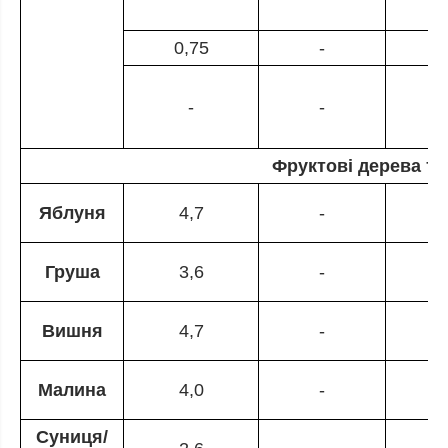
0,75
-
-
-
1
Фруктові дерева та
Яблуня
4,7
-
Груша
3,6
-
Вишня
4,7
-
Малина
4,0
-
Суниця/