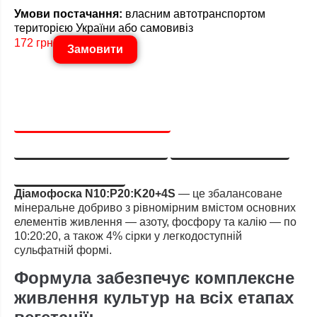
Умови постачання:
власним автотранспортом
територією України або самовивіз
172 грн
Замовити
ЗАГАЛЬНІ ХАРАКТЕРИСТИКИ
ТЕХНІЧНІ ХАРАКТЕРИСТИКИ
УМОВИ ЗБЕРІГАННЯ
НОРМИ ВНЕСЕННЯ
Діамофоска N10:P20:K20+4S
— це збалансоване
мінеральне добриво з рівномірним вмістом основних
елементів живлення — азоту, фосфору та калію — по
10:20:20, а також 4% сірки у легкодоступній
сульфатній формі.
Формула забезпечує комплексне
живлення культур на всіх етапах