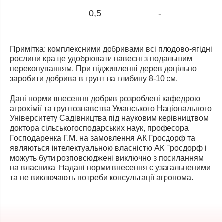
0,5
-
Примітка: комплексними добривами всі плодово-ягідні
рослини краще удобрювати навесні з подальшим
перекопуванням. При підживленні дерев доцільно
заробити добрива в грунт на глибину 8-10 см.
Дані норми внесення добрив розроблені кафедрою
агрохімії та грунтознавства Уманського Національного
Університету Садівництва під науковим керівництвом
доктора сільськогосподарських наук, професора
Господаренка Г.М. на замовлення АК Гросдорф та
являються інтелектуальною власністю АК Гросдорф і
можуть бути розповсюджені виключно з посиланням
на власника. Надані норми внесення є узагальненими
та не виключають потреби консультації агронома.