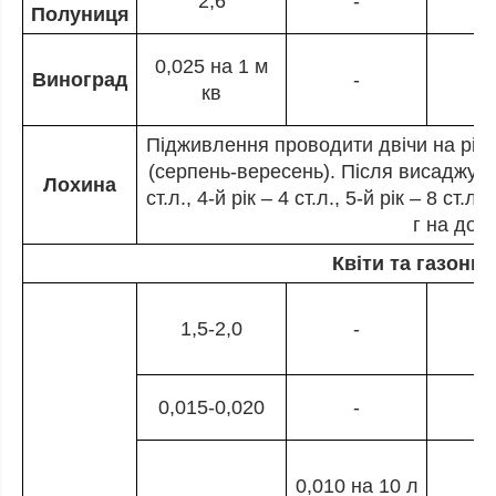
2,6
-
Полуниця
0,025 на 1 м
Виноград
-
кв
Підживлення проводити двічи на рік: на
(серпень-вересень). Після висаджуванн
Лохина
ст.л., 4-й рік – 4 ст.л., 5-й рік – 8 ст.л
г на дор
Квіти та газонні
1,5-2,0
-
0,015-0,020
-
0,010 на 10 л