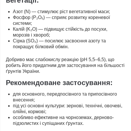
вегетації:
Азот (N) — стимулює ріст вегетативної маси;
Фосфор (P₂O₅) — сприяє розвитку кореневої
системи;
Калій (K₂O) — підвищує стійкість до посухи,
морозів і хвороб;
Сірка (SO₃) — посилює засвоєння азоту та
покращує білковий обмін.
Добриво має слабокислу реакцію (pH 5,5–6,5), що
робить його придатним для застосування на більшості
ґрунтів України.
Рекомендоване застосування:
для основного, передпосівного та припосівного
внесення;
під усі основні культури: зернові, технічні, овочеві,
олійні, кормові;
особливо ефективне на чорноземах, дерново-
підзолистих і супіщаних ґрунтах.