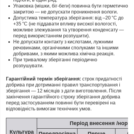
Упаковка (мішки, біг-беги) повинна бути герметично
закритою — не допускати проникнення вологи.
Допустима температура зберігання: від –20 °C до
+35 °C (не піддавати впливу високої вологості,
можливе злежування та утворення конденсату —
перед використанням розпушити).
Не допускати контакту з кислотами, лужними
речовинами, органічними сполуками та іншими
добривами, з якими можлива хімічна реакція.
При тривалому зберіганні періодично
розпушувати.
Гарантійний термін зберігання:
строк придатності
добрива при дотриманні правил транспортування і
зберігання — 12 місяців з дати виготовлення. Після
закінчення гарантійного строку зберігання добрива
перед застосуванням повинні бути перевірені на
відповідність вимогам технічних умов.
Період внесення /норма,
Культура
Передпосівна
Перше
Др