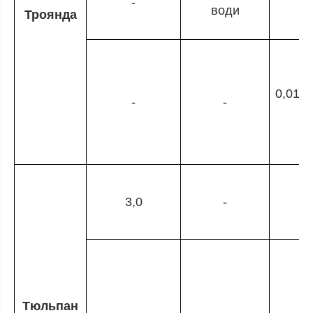
-
води
Троянда
0,010 
-
-
в
3,0
-
Тюльпан