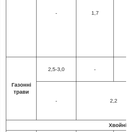
-
1,7
2,5-3,0
-
Газонні
трави
-
2,2
Хвойні