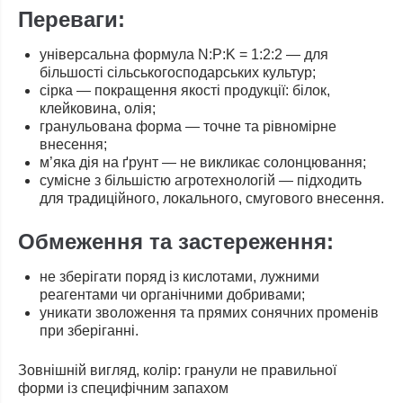
Переваги:
універсальна формула N:P:K = 1:2:2 — для
більшості сільськогосподарських культур;
сірка — покращення якості продукції: білок,
клейковина, олія;
гранульована форма — точне та рівномірне
внесення;
м’яка дія на ґрунт — не викликає солонцювання;
сумісне з більшістю агротехнологій — підходить
для традиційного, локального, смугового внесення.
Обмеження та застереження:
не зберігати поряд із кислотами, лужними
реагентами чи органічними добривами;
уникати зволоження та прямих сонячних променів
при зберіганні.
Зовнішній вигляд, колір: гранули не правильної
форми із специфічним запахом