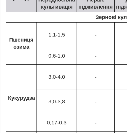
культивація
підживлення
піджи
Зернові культ
1,1-1,5
-
Пшениця
озима
0,6-1,0
-
3,0-4,0
-
Кукурудза
3,0-3,8
-
0,17-0,3
-