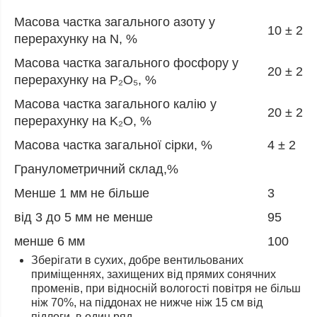
Масова частка загального азоту у
10 ± 2
перерахунку на N, %
Масова частка загального фосфору у
20 ± 2
перерахунку на P₂O₅, %
Масова частка загального калію у
20 ± 2
перерахунку на K₂O, %
Масова частка загальної сірки, %
4 ± 2
Гранулометричний склад,%
Менше 1 мм не більше
3
від 3 до 5 мм не менше
95
менше 6 мм
100
Зберігати в сухих, добре вентильованих
приміщеннях, захищених від прямих сонячних
променів, при відносній вологості повітря не більш
ніж 70%, на піддонах не нижче ніж 15 см від
підлоги, в один ряд.