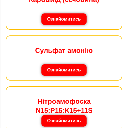
Ознайомитись
Сульфат амонію
Ознайомитись
Нітроамофоска
N15:P15:K15+11S
Ознайомитись