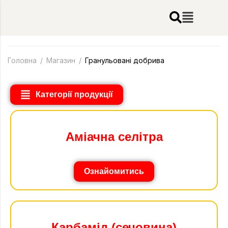
Головна
/
Магазин
/
Гранульовані добрива
Категорії продукції
Аміачна селітра
Ознайомитись
Карбамід (сечовина)