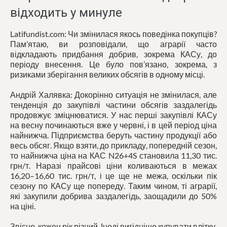
відходить у минуле
Latifundist.com: Чи змінилася якось поведінка покупців?
Пам’ятаю, ви розповідали, що аграрії часто
відкладають придбання добрив, зокрема КАСу, до
періоду внесення. Це було пов’язано, зокрема, з
ризиками зберігання великих обсягів в одному місці.
Андрій Халявка: Докорінно ситуація не змінилася, але
тенденція до закупівлі частини обсягів заздалегідь
продовжує зміцнюватися. У нас перші закупівлі КАСу
на весну починаються вже у червні, і в цей період ціна
найнижча. Підприємства беруть частину продукції або
весь обсяг. Якщо взяти, до прикладу, попередній сезон,
то найнижча ціна на КАС N26+4S становила 11,30 тис.
грн/т. Наразі прайсові ціни коливаються в межах
16,20–16,60 тис. грн/т, і це ще не межа, оскільки пік
сезону по КАСу ще попереду. Таким чином, ті аграрії,
які закупили добрива заздалегідь, заощадили до 50%
на ціні.
Звісно, кожен рік різний. Іноді вигідніше купувати влітку,