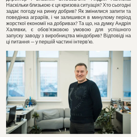
Наскільки близькою є ця кризова ситуація? Хто сьогодні
задає погоду на ринку добрив? Як змінилися запити та
поведінка аграріїв, і чи залишився в минулому період
жорсткої економії на добривах? Та що, на думку Андрія
Халявки, є обов’язковою умовою для успішного
запуску заводу з виробництва міндобрив? Відповіді на
ці питання — у першій частині інтерв’ю.