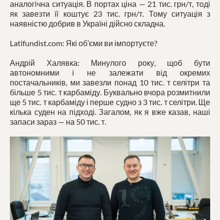
аналогічна ситуація. В портах ціна — 21 тис. грн/т, тоді
як завезти її коштує 23 тис. грн/т. Тому ситуація з
наявністю добрив в Україні дійсно складна.
Latifundist.com: Які об’єми ви імпортуєте?
Андрій Халявка: Минулого року, щоб бути
автономними і не залежати від окремих
постачальників, ми завезли понад 10 тис. т селітри та
більше 5 тис. т карбаміду. Буквально вчора розмитнили
ще 5 тис. т карбаміду і перше судно з 3 тис. т селітри. Ще
кілька суден на підході. Загалом, як я вже казав, наші
запаси зараз — на 50 тис. т.