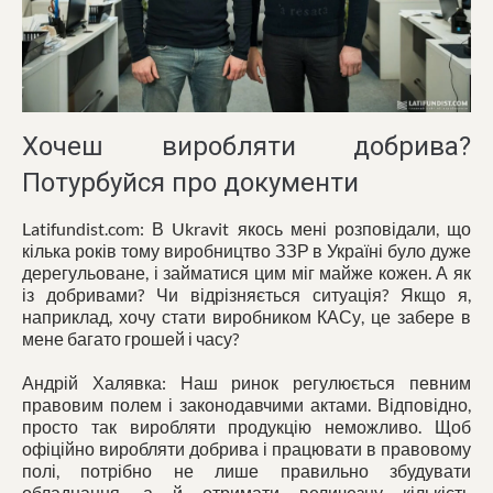
Хочеш виробляти добрива?
Потурбуйся про документи
Latifundist.com: В Ukravit якось мені розповідали, що
кілька років тому виробництво ЗЗР в Україні було дуже
дерегульоване, і займатися цим міг майже кожен. А як
із добривами? Чи відрізняється ситуація? Якщо я,
наприклад, хочу стати виробником КАСу, це забере в
мене багато грошей і часу?
Андрій Халявка: Наш ринок регулюється певним
правовим полем і законодавчими актами. Відповідно,
просто так виробляти продукцію неможливо. Щоб
офіційно виробляти добрива і працювати в правовому
полі, потрібно не лише правильно збудувати
обладнання, а й отримати величезну кількість