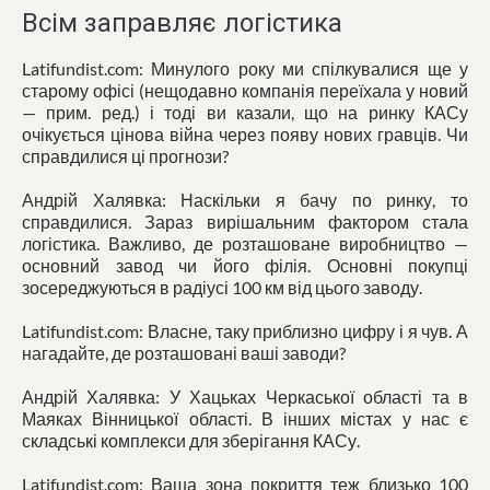
Всім заправляє логістика
Latifundist.com: Минулого року ми спілкувалися ще у
старому офісі (нещодавно компанія переїхала у новий
— прим. ред.) і тоді ви казали, що на ринку КАСу
очікується цінова війна через появу нових гравців. Чи
справдилися ці прогнози?
Андрій Халявка: Наскільки я бачу по ринку, то
справдилися. Зараз вирішальним фактором стала
логістика. Важливо, де розташоване виробництво —
основний завод чи його філія. Основні покупці
зосереджуються в радіусі 100 км від цього заводу.
Latifundist.com: Власне, таку приблизно цифру і я чув. А
нагадайте, де розташовані ваші заводи?
Андрій Халявка: У Хацьках Черкаської області та в
Маяках Вінницької області. В інших містах у нас є
складські комплекси для зберігання КАСу.
Latifundist.com: Ваша зона покриття теж близько 100