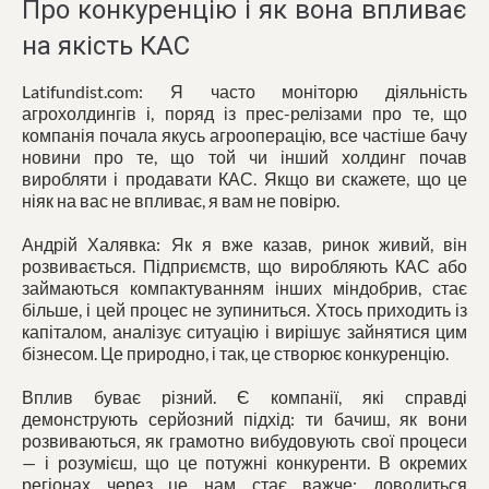
Про конкуренцію і як вона впливає
на якість КАС
Latifundist.com: Я часто моніторю діяльність
агрохолдингів і, поряд із прес-релізами про те, що
компанія почала якусь агрооперацію, все частіше бачу
новини про те, що той чи інший холдинг почав
виробляти і продавати КАС. Якщо ви скажете, що це
ніяк на вас не впливає, я вам не повірю.
Андрій Халявка: Як я вже казав, ринок живий, він
розвивається. Підприємств, що виробляють КАС або
займаються компактуванням інших міндобрив, стає
більше, і цей процес не зупиниться. Хтось приходить із
капіталом, аналізує ситуацію і вирішує зайнятися цим
бізнесом. Це природно, і так, це створює конкуренцію.
Вплив буває різний. Є компанії, які справді
демонструють серйозний підхід: ти бачиш, як вони
розвиваються, як грамотно вибудовують свої процеси
— і розумієш, що це потужні конкуренти. В окремих
регіонах через це нам стає важче: доводиться