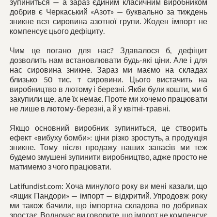
зупиниться — а зараз єдиним класичним виробником
добрив є Черкаський «Азот» — буквально за тиждень
зникне вся сировина азотної групи. Жоден імпорт не
компенсує цього дефіциту.
Чим це погано для нас? Здавалося б, дефіцит
дозволить нам встановлювати будь-які ціни. Але і для
нас сировина зникне. Зараз ми маємо на складах
близько 50 тис. т сировини. Цього вистачить на
виробництво в лютому і березні. Якби були кошти, ми б
закупили ще, але їх немає. Проте ми хочемо працювати
не лише в лютому-березні, а й у квітні-травні.
Якщо основний виробник зупиниться, це створить
ефект «вибуху бомби»: ціни різко зростуть, а продукція
зникне. Тому після продажу наших запасів ми теж
будемо змушені зупинити виробництво, адже просто не
матимемо з чого працювати.
Latifundist.com: Хоча минулого року ви мені казали, що
«ящик Пандори» — імпорт — відкритий. Упродовж року
ми також бачили, що імпортна складова по добривах
зростає. Водночас ви говорите, що імпорт не компенсує