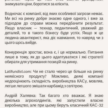
знижувати ціни, боротися за клієнта.
Водночас є компанії, від яких особливої загрози немає.
Ми всі на ринку добре знаємо одне одного, і вже за
підходом до справи можна передбачити результат.
Якщо власник — технар, педантичний, уважний до
деталей, то в такого бізнесу буде успіх. Якщо ж це
людина-авантюрист, яка діє навмання, то навряд чи з
цього щось вийде.
Конкуренція зростає, вона є, і це нормально. Питання
лише в тому, як до цього адаптуватися і які стратегії
обирати для утримання позицій на ринку.
Latifundist.com: Чи не стало через це більше на ринку
неякісного продукту? Можливо, деякі компанії
недооцінюють складність виробництва КАСу, мовляв,
легше легшого змішати карбамід з селітрою.
Андрій Халявка: Так багато хто вважає. Я знаю
декілька агрохолдингів, які запустили власне
виробництво, але при цьому беруть класичний КАС-32