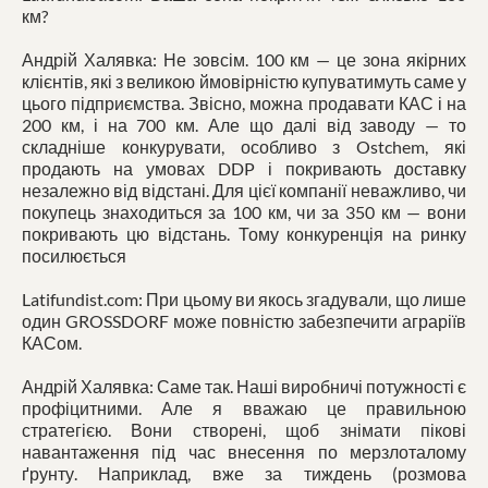
км?
Андрій Халявка: Не зовсім. 100 км — це зона якірних
клієнтів, які з великою ймовірністю купуватимуть саме у
цього підприємства. Звісно, можна продавати КАС і на
200 км, і на 700 км. Але що далі від заводу — то
складніше конкурувати, особливо з Ostchem, які
продають на умовах DDP і покривають доставку
незалежно від відстані. Для цієї компанії неважливо, чи
покупець знаходиться за 100 км, чи за 350 км — вони
покривають цю відстань. Тому конкуренція на ринку
посилюється
Latifundist.com: При цьому ви якось згадували, що лише
один GROSSDORF може повністю забезпечити аграріїв
КАСом.
Андрій Халявка: Саме так. Наші виробничі потужності є
профіцитними. Але я вважаю це правильною
стратегією. Вони створені, щоб знімати пікові
навантаження під час внесення по мерзлоталому
ґрунту. Наприклад, вже за тиждень (розмова