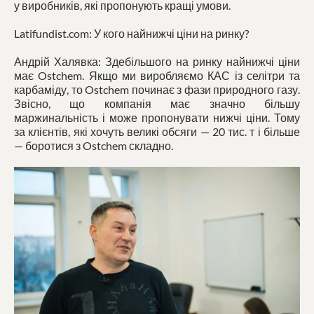
у виробників, які пропонують кращі умови.
Latifundist.com: У кого найнижчі ціни на ринку?
Андрій Халявка: Здебільшого на ринку найнижчі ціни
має Ostchem. Якщо ми виробляємо КАС із селітри та
карбаміду, то Ostchem починає з фази природного газу.
Звісно, що компанія має значно більшу
маржинальність і може пропонувати нижчі ціни. Тому
за клієнтів, які хочуть великі обсяги — 20 тис. т і більше
— боротися з Ostchem складно.