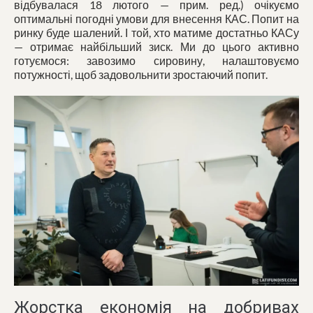
відбувалася 18 лютого — прим. ред.) очікуємо
оптимальні погодні умови для внесення КАС. Попит на
ринку буде шалений. І той, хто матиме достатньо КАСу
— отримає найбільший зиск. Ми до цього активно
готуємося: завозимо сировину, налаштовуємо
потужності, щоб задовольнити зростаючий попит.
Жорстка економія на добривах