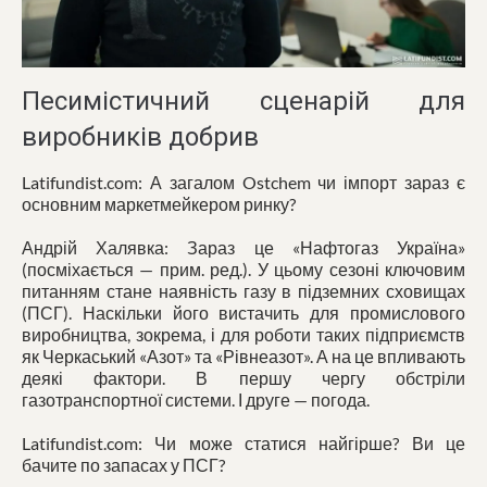
Песимістичний сценарій для
виробників добрив
Latifundist.com: А загалом Ostchem чи імпорт зараз є
основним маркетмейкером ринку?
Андрій Халявка: Зараз це «Нафтогаз Україна»
(посміхається — прим. ред.). У цьому сезоні ключовим
питанням стане наявність газу в підземних сховищах
(ПСГ). Наскільки його вистачить для промислового
виробництва, зокрема, і для роботи таких підприємств
як Черкаський «Азот» та «Рівнеазот». А на це впливають
деякі фактори. В першу чергу обстріли
газотранспортної системи. І друге — погода.
Latifundist.com: Чи може статися найгірше? Ви це
бачите по запасах у ПСГ?