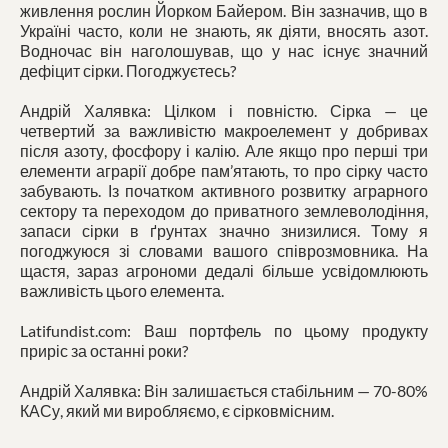
живлення рослин Йорком Байером. Він зазначив, що в
Україні часто, коли не знають, як діяти, вносять азот.
Водночас він наголошував, що у нас існує значний
дефіцит сірки. Погоджуєтесь?
Андрій Халявка: Цілком і повністю. Сірка — це
четвертий за важливістю макроелемент у добривах
після азоту, фосфору і калію. Але якщо про перші три
елементи аграрії добре пам’ятають, то про сірку часто
забувають. Із початком активного розвитку аграрного
сектору та переходом до приватного землеволодіння,
запаси сірки в ґрунтах значно знизилися. Тому я
погоджуюся зі словами вашого співрозмовника. На
щастя, зараз агрономи дедалі більше усвідомлюють
важливість цього елемента.
Latifundist.com: Ваш портфель по цьому продукту
приріс за останні роки?
Андрій Халявка: Він залишається стабільним — 70-80%
КАСу, який ми виробляємо, є сірковмісним.