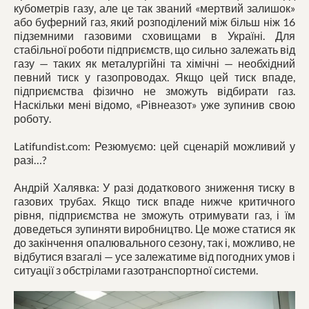
кубометрів газу, але це так званий «мертвий залишок»
або буферний газ, який розподілений між більш ніж 16
підземними газовими сховищами в Україні. Для
стабільної роботи підприємств, що сильно залежать від
газу — таких як металургійні та хімічні — необхідний
певний тиск у газопроводах. Якщо цей тиск впаде,
підприємства фізично не зможуть відбирати газ.
Наскільки мені відомо, «Рівнеазот» уже зупинив свою
роботу.
Latifundist.com: Резюмуємо: цей сценарій можливий у
разі…?
Андрій Халявка: У разі додаткового зниження тиску в
газових трубах. Якщо тиск впаде нижче критичного
рівня, підприємства не зможуть отримувати газ, і їм
доведеться зупиняти виробництво. Це може статися як
до закінчення опалювального сезону, так і, можливо, не
відбутися взагалі — усе залежатиме від погодних умов і
ситуації з обстрілами газотранспортної системи.