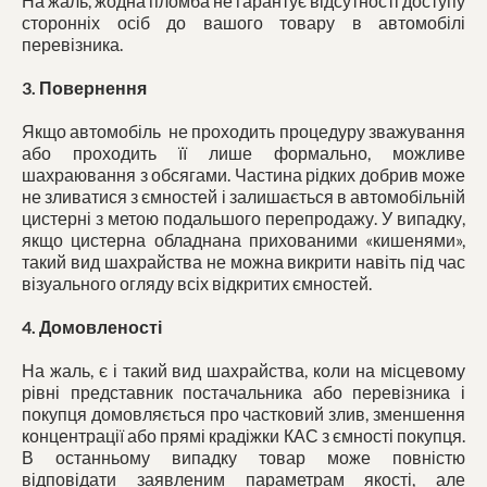
На жаль, жодна пломба не гарантує відсутності доступу
сторонніх осіб до вашого товару в автомобілі
перевізника.
3. Повернення
Якщо автомобіль не проходить процедуру зважування
або проходить її лише формально, можливе
шахраювання з обсягами. Частина рідких добрив може
не зливатися з ємностей і залишається в автомобільній
цистерні з метою подальшого перепродажу. У випадку,
якщо цистерна обладнана прихованими «кишенями»,
такий вид шахрайства не можна викрити навіть під час
візуального огляду всіх відкритих ємностей.
4. Домовленості
На жаль, є і такий вид шахрайства, коли на місцевому
рівні представник постачальника або перевізника і
покупця домовляється про частковий злив, зменшення
концентрації або прямі крадіжки КАС з ємності покупця.
В останньому випадку товар може повністю
відповідати заявленим параметрам якості, але