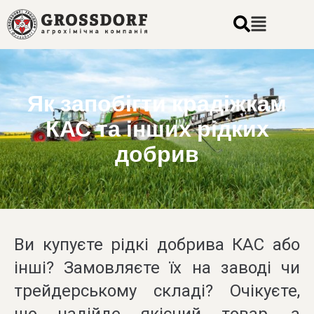
Як запобігти крадіжкам
КАС та інших рідких
добрив
Ви купуєте рідкі добрива КАС або
інші? Замовляєте їх на заводі чи
трейдерському складі? Очікуєте,