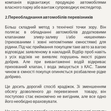
компанія відвантажує продукцію автомобілями
власного парку або вантаж супроводжує експедитор.
2.Переобладнання автомобілів перевізників
Більш складний метод з технічної точки зору. Він
полягає в обладнанні автомобілів додатковими
клапанами зливу-заливу і/або «кишенями»
(прихованими і зовні непомітними ємностями) для
рідини. Під час приймання покупцем таке авто за вагою
відповідає заявленому в накладній. Відбір проб навіть
з усіх відсіків не виявляє порушень якості рідких
добрив. Але при вивантаженні водій відкриває
прихований клапан, і вода змішується з КАС. Таким
чином в ємності покупця опиняється розбавлене рідке
добриво.
Це досить дорогий спосіб крадіжок. Зі зменшенням
обсягу дозволеного до перевезення товару, він
поступово стає економічно не вигідним, але все одно
його необхідно враховувати.