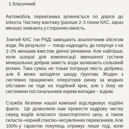
Класичний
Автомобіль перевізника зупиняється по дорозі до
клієнта. Частину вантажу (раніше 2-3 тонни КАС, зараз
менше) зливають у сторонню ємність.
Злитий КАС (чи РКД) заміщають аналогічним обсягом
води. Як результат — товар надходить до покупця з на
2-3% меншим вмістом діючої речовини. Але найгірше,
коли шахраї для компенсації зменшеної густини
мінеральних добрив замість води заливають сольовий
розчин. Така суміш не тільки погіршує якість добрива,
але й може заподіяти шкоду ґрунтам. Жоден з
системно працюючих операторів ринку за жодних
обставин не піде на подібний крок, але з боку не
системних постачальників окремі випадки – відомі.
Служба безпеки нашої компанії відслідковує подібні
факти. Це дозволило нам провести кадрову чистку
серед водіїв власного транспортного цеху, а також
скласти «чорний список» несумлінних перевізників. Але
100%-у гарантію покупець отримує лише тоді, коли