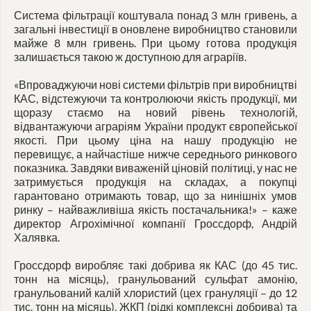
Система фільтрації коштувала понад 3 млн гривень, а
загальні інвестиції в оновлене виробництво становили
майже 8 млн гривень. При цьому готова продукція
залишається такою ж доступною для аграріїв.
«Впроваджуючи нові системи фільтрів при виробництві
КАС, відстежуючи та контролюючи якість продукції, ми
щоразу стаємо на новий рівень технологій,
відвантажуючи аграріям України продукт європейської
якості. При цьому ціна на нашу продукцію не
перевищує, а найчастіше нижче середнього ринкового
показника. Завдяки виваженій ціновій політиці, у нас не
затримується продукція на складах, а покупці
гарантовано отримають товар, що за нинішніх умов
ринку – найважливіша якість постачальника!» – каже
директор Агрохімічної компанії Гроссдорф, Андрій
Халявка.
Гроссдорф виробляє такі добрива як КАС (до 45 тис.
тонн на місяць), гранульований сульфат амонію,
гранульований калій хлористий (цех грануляції – до 12
тис. тонн на місяць), ЖКП (рідкі комплексні добрива) та