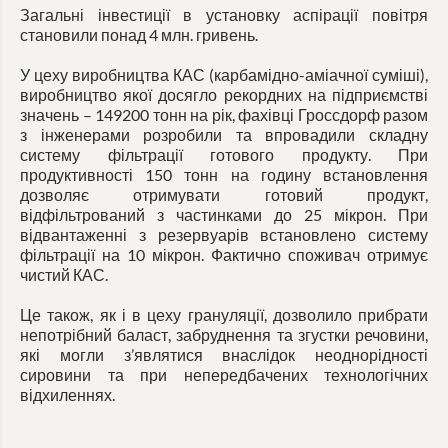
Загальні інвестиції в установку аспірації повітря
становили понад 4 млн. гривень.
У цеху виробництва КАС (карбамідно-аміачної суміші),
виробництво якої досягло рекордних на підприємстві
значень – 149200 тонн на рік, фахівці Гроссдорф разом
з інженерами розробили та впровадили складну
систему фільтрації готового продукту. При
продуктивності 150 тонн на годину встановлення
дозволяє отримувати готовий продукт,
відфільтрований з частинками до 25 мікрон. При
відвантаженні з резервуарів встановлено систему
фільтрації на 10 мікрон. Фактично споживач отримує
чистий КАС.
Це також, як і в цеху грануляції, дозволило прибрати
непотрібний баласт, забруднення та згустки речовини,
які могли з’являтися внаслідок неоднорідності
сировини та при непередбачених технологічних
відхиленнях.