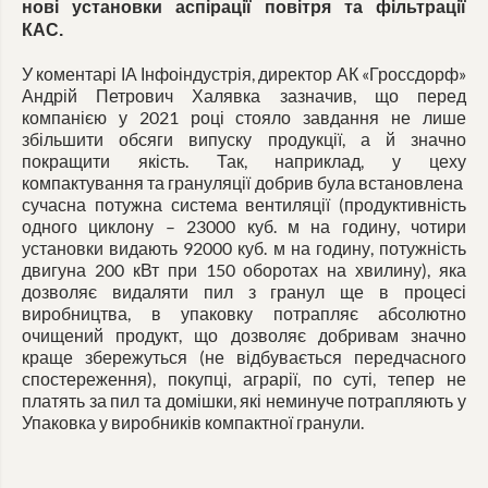
нові установки аспірації повітря та фільтрації
КАС.
У коментарі ІА Інфоіндустрія, директор АК «Гроссдорф»
Андрій Петрович Халявка зазначив, що перед
компанією у 2021 році стояло завдання не лише
збільшити обсяги випуску продукції, а й значно
покращити якість. Так, наприклад, у цеху
компактування та грануляції добрив була встановлена ​​
сучасна потужна система вентиляції (продуктивність
одного циклону – 23000 куб. м на годину, чотири
установки видають 92000 куб. м на годину, потужність
двигуна 200 кВт при 150 оборотах на хвилину), яка
дозволяє видаляти пил з гранул ще в процесі
виробництва, в упаковку потрапляє абсолютно
очищений продукт, що дозволяє добривам значно
краще збережуться (не відбувається передчасного
спостереження), покупці, аграрії, по суті, тепер не
платять за пил та домішки, які неминуче потрапляють у
Упаковка у виробників компактної гранули.